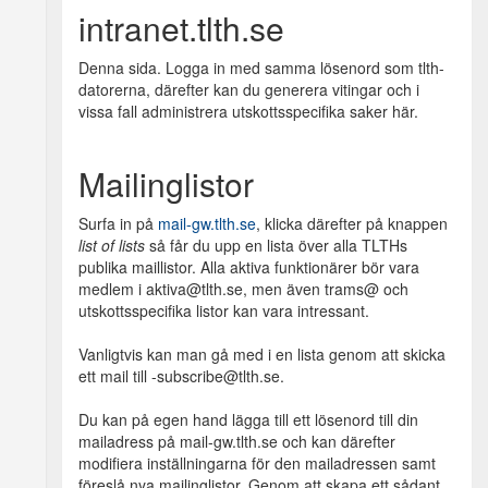
intranet.tlth.se
Denna sida. Logga in med samma lösenord som tlth-
datorerna, därefter kan du generera vitingar och i
vissa fall administrera utskottsspecifika saker här.
Mailinglistor
Surfa in på
mail-gw.tlth.se
, klicka därefter på knappen
list of lists
så får du upp en lista över alla TLTHs
publika maillistor. Alla aktiva funktionärer bör vara
medlem i aktiva@tlth.se, men även trams@ och
utskottsspecifika listor kan vara intressant.
Vanligtvis kan man gå med i en lista genom att skicka
ett mail till
-subscribe@tlth.se.
Du kan på egen hand lägga till ett lösenord till din
mailadress på mail-gw.tlth.se och kan därefter
modifiera inställningarna för den mailadressen samt
föreslå nya mailinglistor. Genom att skapa ett sådant