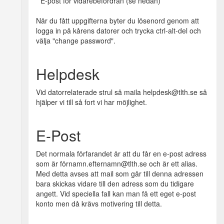
* E-post för vidarebefordran (se nedan)
När du fått uppgifterna byter du lösenord genom att
logga in på kårens datorer och trycka ctrl-alt-del och
välja "change password".
Helpdesk
Vid datorrelaterade strul så maila helpdesk@tlth.se så
hjälper vi till så fort vi har möjlighet.
E-Post
Det normala förfarandet är att du får en e-post adress
som är förnamn.efternamn@tlth.se och är ett alias.
Med detta avses att mail som går till denna adressen
bara skickas vidare till den adress som du tidigare
angett. Vid speciella fall kan man få ett eget e-post
konto men då krävs motivering till detta.